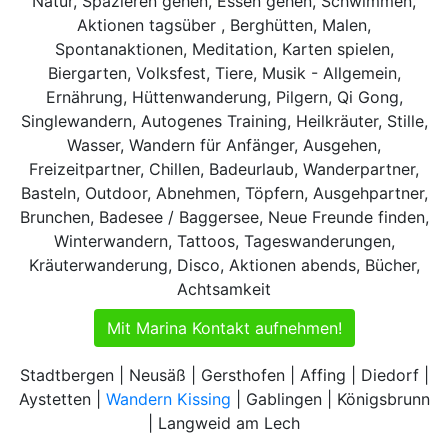
Natur, Spazieren gehen, Essen gehen, Schwimmen,
Aktionen tagsüber , Berghütten, Malen,
Spontanaktionen, Meditation, Karten spielen,
Biergarten, Volksfest, Tiere, Musik - Allgemein,
Ernährung, Hüttenwanderung, Pilgern, Qi Gong,
Singlewandern, Autogenes Training, Heilkräuter, Stille,
Wasser, Wandern für Anfänger, Ausgehen,
Freizeitpartner, Chillen, Badeurlaub, Wanderpartner,
Basteln, Outdoor, Abnehmen, Töpfern, Ausgehpartner,
Brunchen, Badesee / Baggersee, Neue Freunde finden,
Winterwandern, Tattoos, Tageswanderungen,
Kräuterwanderung, Disco, Aktionen abends, Bücher,
Achtsamkeit
Mit Marina Kontakt aufnehmen!
Stadtbergen | Neusäß | Gersthofen | Affing | Diedorf |
Aystetten |
Wandern Kissing
| Gablingen | Königsbrunn
| Langweid am Lech