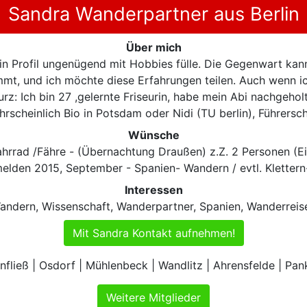
Sandra Wanderpartner aus Berlin
Über mich
ein Profil ungenügend mit Hobbies fülle. Die Gegenwart kann
mmt, und ich möchte diese Erfahrungen teilen. Auch wenn ich 
 Kurz: Ich bin 27 ,gelernte Friseurin, habe mein Abi nachgeh
rscheinlich Bio in Potsdam oder Nidi (TU berlin), Führersc
Wünsche
hrrad /Fähre - (Übernachtung Draußen) z.Z. 2 Personen (Ein 
 melden 2015, September - Spanien- Wandern / evtl. Kletter
Interessen
andern, Wissenschaft, Wanderpartner, Spanien, Wanderreis
Mit Sandra Kontakt aufnehmen!
fließ | Osdorf | Mühlenbeck | Wandlitz | Ahrensfelde | Pa
Weitere Mitglieder