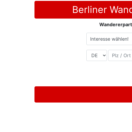
Berliner Wan
Wandererpartn
Interesse wählen!
Land
Plz / Ort