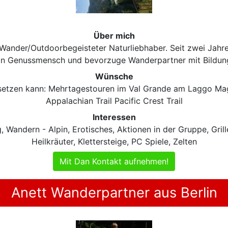
Über mich
r Wander/Outdoorbegeisteter Naturliebhaber. Seit zwei Jahre
bin Genussmensch und bevorzuge Wanderpartner mit Bildun
Wünsche
msetzen kann: Mehrtagestouren im Val Grande am Laggo M
Appalachian Trail Pacific Crest Trail
Interessen
Wandern - Alpin, Erotisches, Aktionen in der Gruppe, Grill
Heilkräuter, Klettersteige, PC Spiele, Zelten
Mit Dan Kontakt aufnehmen!
Anett Wanderpartner aus Berlin