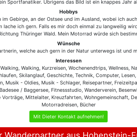
ein Sportfanatiker. Übrigens das Bild ist ein knappes Jahr al
Hobbys
n im Gebirge, an der Ostsee und im Ausland, wobei ich auch 
lache ich gern. Falls es mir doch einmal zu langweilig wi
Richtung Thüringer Wald. Mein Motorrad würde sich bestimmt
Wünsche
rtnerin, welche auch gern in der Natur unterwegs ist und m
Interessen
Walking, Walking, Kurzreisen, Wochenendtrips, Wellness, Nat
aufen, Skilanglauf, Geschichte, Technik, Computer, Lesen,
hen, Musik - Oldies, Musik - Schlager, Reisepartner, Freizeit
desee / Baggersee, Fitnessstudio, Wanderverein, Besenwirt
e Vorträge, Mittelalter, Kreuzfahrten, Wohngemeinschaft, D
Motorradreisen, Bücher
Mit Dieter Kontakt aufnehmen!
r Wanderpartner aus Hohenstein-Er