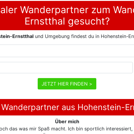
aler Wanderpartner zum Wan
Ernstthal gesucht?
tein-Ernstthal
und Umgebung findest du in Hohenstein-Er
JETZT HIER FINDEN >
 Wanderpartner aus Hohenstein-Er
Über mich
ch das was mir Spaß macht. Ich bin sportlich interessiert,