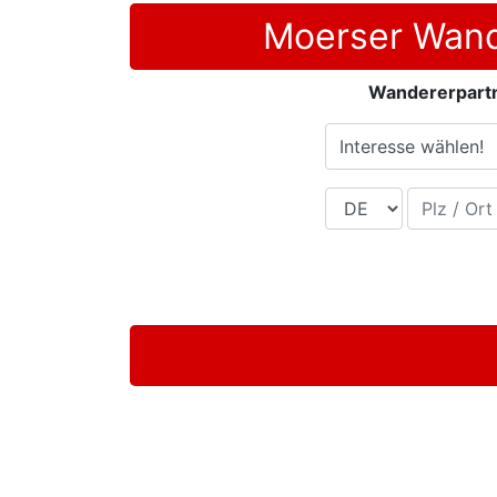
Moerser Wand
Wandererpart
Interesse wählen!
Land
Plz / Ort