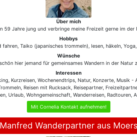
Über mich
in 59 Jahre jung und verbringe meine Freizeit gerne im der 
Hobbys
fahren, Taiko (japanisches trommeln), lesen, häkeln, Yoga, 
Wünsche
schön hier jemand für gemeinsames Wandern in der Natur z
Interessen
ing, Kurzreisen, Wochenendtrips, Natur, Konzerte, Musik 
ommeln, Reisen mit Rucksack, Reisepartner, Freizeitpartn
n, Urlaub, Wohngemeinschaft, Wanderreisen, Radtouren, Af
Mit Cornelia Kontakt aufnehmen!
Manfred Wanderpartner aus Moer