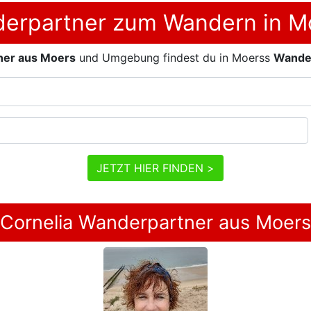
erpartner zum Wandern in M
ner aus Moers
und Umgebung findest du in Moerss
Wande
JETZT HIER FINDEN >
Cornelia Wanderpartner aus Moers