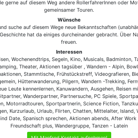
e gerne auf diesem Weg andere RollerfahrerInnen oder Mo
gemeinsamer Touren.
Wünsche
und suche auf diesem Wege neue Bekanntschaften (unabhäng
D-Geschichte hat da einiges durcheinander gebracht. Über 
freuen.
Interessen
isen, Wochenendtrips, Segeln, Kino, Musicals, Badminton, Ta
mping, Theater, Aktionen tagsüber , Wandern - Alpin, Bowli
ktionen, Stammtische, Frühstückstreff, Videografieren, Bie
lgemein, Hüttenwanderung, Pilgern, Wandern -Trekking, Fern
ue Leute kennenlernen, Kanuwandern, Ausgehen, Reisen mit 
itpartner, Wanderpartner, Partnersuche, PC Spiele, Sportpar
, Motorradtouren, Sportpartnerin, Science Fiction, Tanzku
, Kurzurlaub, Urlaub, Flirten, Chatten, Mittelalter, Island
ind Date, Spanisch sprechen, Aktionen abends, After Work
Freundschaft plus, Wandergruppe, Tanzen - Latein
Mit Manfred Kontakt aufnehmen!