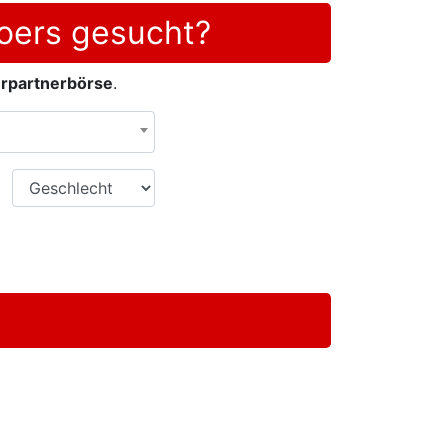
oers gesucht?
rpartnerbörse
.
Geschlecht