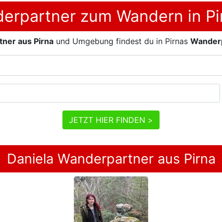
derpartner zum Wandern in Pi
ner aus Pirna
und Umgebung findest du in Pirnas
Wander
JETZT HIER FINDEN >
Daniela Wanderpartner aus Pirna