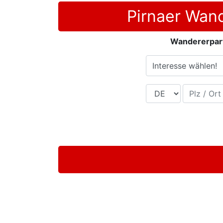
Pirnaer Wan
Wandererpart
Interesse wählen!
Land
Plz / Ort