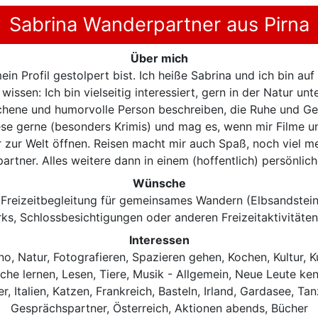
Sabrina Wanderpartner aus Pirna
Über mich
ein Profil gestolpert bist. Ich heiße Sabrina und ich bin a
 wissen: Ich bin vielseitig interessiert, gern in der Natur u
ichene und humorvolle Person beschreiben, die Ruhe und Ge
ese gerne (besonders Krimis) und mag es, wenn mir Filme u
 zur Welt öffnen. Reisen macht mir auch Spaß, noch viel m
partner. Alles weitere dann in einem (hoffentlich) persönlic
Wünsche
 Freizeitbegleitung für gemeinsames Wandern (Elbsandstei
ks, Schlossbesichtigungen oder anderen Freizeitaktivitäte
Interessen
no, Natur, Fotografieren, Spazieren gehen, Kochen, Kultur, 
ache lernen, Lesen, Tiere, Musik - Allgemein, Neue Leute ken
r, Italien, Katzen, Frankreich, Basteln, Irland, Gardasee, Ta
Gesprächspartner, Österreich, Aktionen abends, Bücher