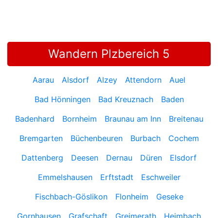
Wandern Plzbereich 5
Aarau
Alsdorf
Alzey
Attendorn
Auel
Bad Hönningen
Bad Kreuznach
Baden
Badenhard
Bornheim
Braunau am Inn
Breitenau
Bremgarten
Büchenbeuren
Burbach
Cochem
Dattenberg
Deesen
Dernau
Düren
Elsdorf
Emmelshausen
Erftstadt
Eschweiler
Fischbach-Göslikon
Flonheim
Geseke
Gornhausen
Grafschaft
Greimerath
Heimbach