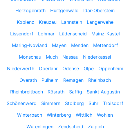
Herzogenrath
Hürtgenwald
Idar-Oberstein
Koblenz
Kreuzau
Lahnstein
Langerwehe
Lissendorf
Lohmar
Lüdenscheid
Mainz-Kastel
Maring-Noviand
Mayen
Menden
Mettendorf
Monschau
Much
Nassau
Niederkassel
Niederwerth
Oberlahr
Odense
Olpe
Oppenheim
Overath
Pulheim
Remagen
Rheinbach
Rheinbreitbach
Rösrath
Saffig
Sankt Augustin
Schönenwerd
Simmern
Stolberg
Suhr
Troisdorf
Winterbach
Winterberg
Wittlich
Wohlen
Würenlingen
Zendscheid
Zülpich