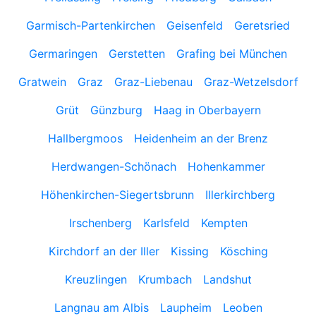
Garmisch-Partenkirchen
Geisenfeld
Geretsried
Germaringen
Gerstetten
Grafing bei München
Gratwein
Graz
Graz-Liebenau
Graz-Wetzelsdorf
Grüt
Günzburg
Haag in Oberbayern
Hallbergmoos
Heidenheim an der Brenz
Herdwangen-Schönach
Hohenkammer
Höhenkirchen-Siegertsbrunn
Illerkirchberg
Irschenberg
Karlsfeld
Kempten
Kirchdorf an der Iller
Kissing
Kösching
Kreuzlingen
Krumbach
Landshut
Langnau am Albis
Laupheim
Leoben