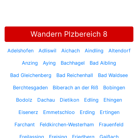
Wandern Plzbereich 8
Adelshofen
Adliswil
Aichach
Aindling
Altendorf
Anzing
Aying
Bachhagel
Bad Aibling
Bad Gleichenberg
Bad Reichenhall
Bad Waldsee
Berchtesgaden
Biberach an der Riß
Bobingen
Bodolz
Dachau
Dietikon
Edling
Ehingen
Eisenerz
Emmetschloo
Erding
Ertingen
Farchant
Feldkirchen-Westerham
Frauenfeld
Freilassing
Freising
Friedberg
Gaißach